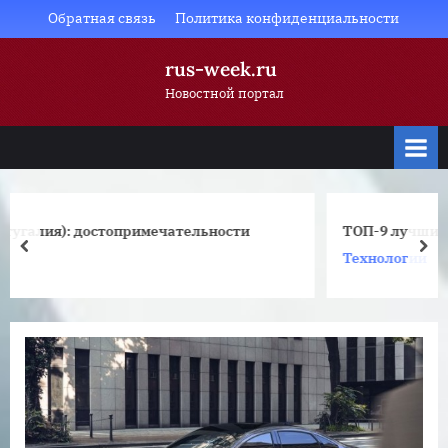
Skip
Обратная связь
Политика конфиденциальности
to
rus-week.ru
content
Новостной портал
сти
ТОП-9 лучших китайских смартфонов в 2022 г
prev
nex
Технологии