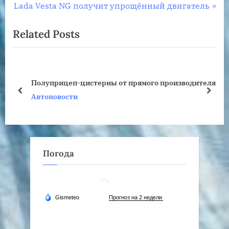
по
N
e
Lada Vesta NG получит упрощённый двигатель
записям
e
v
Related Posts
x
i
t
o
P
u
o
s
Полуприцеп-цистерны от прямого производителя
s
P
prev
next
Автоновости
t
o
:
s
t
:
Погода