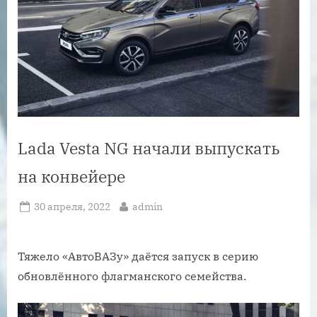
Lada Vesta NG начали выпускать
на конвейере
Posted
By
30 апреля, 2022
admin
on
Тяжело «АвтоВАЗу» даётся запуск в серию
обновлённого флагманского семейства.