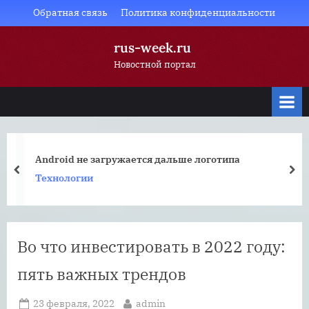
Skip
Обратная связь
Политика конфиденциальности
to
rus-week.ru
content
Новостной портал
Android не загружается дальше логотипа
prev
nex
Технологии
Во что инвестировать в 2022 году:
пять важных трендов
Posted
By
23 февраля, 2022
admin