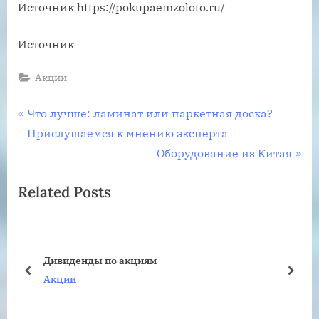
Источник
https://pokupaemzoloto.ru/
Источник
Акции
Навигация
P
Что лучше: ламинат или паркетная доска?
r
Прислушаемся к мнению эксперта
по
e
N
Оборудование из Китая
записям
v
e
Related Posts
i
x
o
t
u
P
Шкаф для инструментов: Как выбрать
s
o
вариант для мастерской.
P
s
prev
next
Акции
o
t
s
: