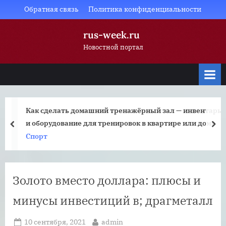
Skip
Обратная связь
Политика конфиденциальности
to
rus-week.ru
content
Новостной портал
Как сделать домашний тренажёрный зал — инвентарь
и оборудование для тренировок в квартире или доме
prev
nex
Спорт
Золото вместо доллара: плюсы и
минусы инвестиций в; драгметалл
Posted
By
10 сентября, 2021
admin