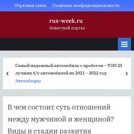
Skip
Обратная связь
Политика конфиденциальности
to
rus-week.ru
content
Новостной портал
Самый надежный автомобиль с пробегом – ТОП 25
лучших б/у автомобилей на 2021 – 2022 год
prev
nex
Автообзоры
В чем состоит суть отношений
между мужчиной и женщиной?
Виды и стадии развития