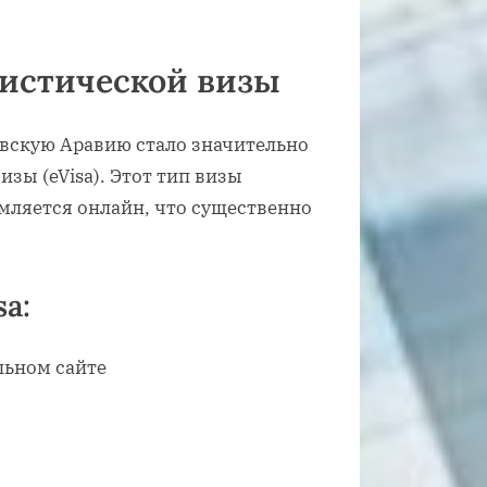
ристической визы
овскую Аравию стало значительно
зы (eVisa). Этот тип визы
мляется онлайн, что существенно
a:
льном сайте