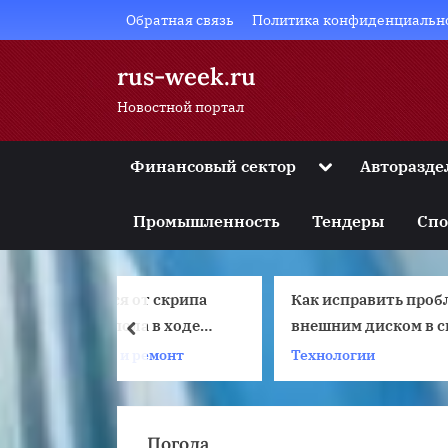
Skip
Обратная связь
Политика конфиденциальн
to
content
rus-week.ru
Новостной портал
Toggle
Финансовый сектор
Авторазде
sub-
Toggle
menu
sub-
Промышленность
Тендеры
Спо
menu
Toggle
sub-
menu
 от скрипа
Как исправить проблемы с
Toggle
sub-
ла в ходе
внешним диском в системе
prev
menu
 более
Windows 10
 ремонт
Технологии
Т
Toggle
sub-
дами
menu
Погода