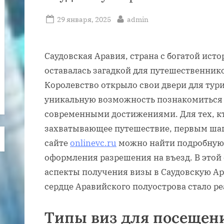
Posted
By
29 января, 2025
admin
on
Саудовская Аравия, страна с богатой исто
оставалась загадкой для путешественнико
Королевство открыло свои двери для тури
уникальную возможность познакомиться 
современными достижениями. Для тех, кт
захватывающее путешествие, первым шаг
сайте
onlinevc.ru
можно найти подробную
оформления разрешения на въезд. В этой
аспекты получения визы в Саудовскую Ар
сердце Аравийского полуострова стало р
Типы виз для посещен