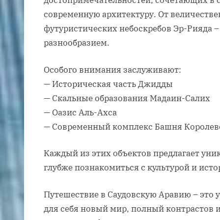
достопримечательностей, сочетающих в 
современную архитектуру. От величеств
футуристических небоскребов Эр-Рияда –
разнообразием.
Особого внимания заслуживают:
— Историческая часть Джидды
— Скальные образования Мадаин-Салих
— Оазис Аль-Ахса
— Современный комплекс Башня Королевс
Каждый из этих объектов предлагает ун
глубже познакомиться с культурой и ист
Путешествие в Саудовскую Аравию – это 
для себя новый мир, полный контрастов 