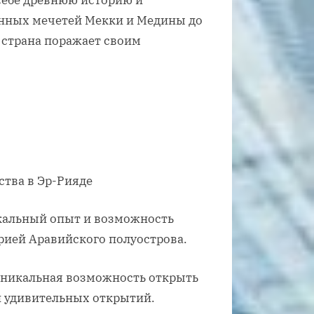
себе древнюю историю и
енных мечетей Мекки и Медины до
 страна поражает своим
тва в Эр-Рияде
икальный опыт и возможность
орией Аравийского полуострова.
уникальная возможность открыть
и удивительных открытий.