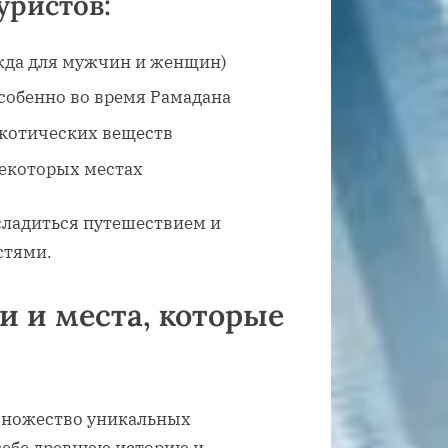
уристов:
жда для мужчин и женщин)
собенно во время Рамадана
ркотических веществ
екоторых местах
сладиться путешествием и
стями.
 и места, которые
 множество уникальных