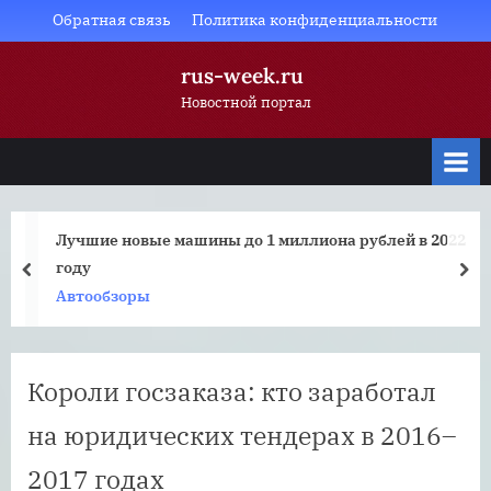
Skip
Обратная связь
Политика конфиденциальности
to
rus-week.ru
content
Новостной портал
Лучшие новые машины до 1 миллиона рублей в 2022
году
prev
nex
Автообзоры
Короли госзаказа: кто заработал
на юридических тендерах в 2016–
2017 годах