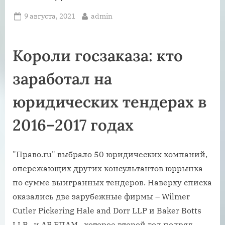
Posted
By
9 августа, 2021
admin
on
Короли госзаказа: кто
заработал на
юридических тендерах в
2016–2017 годах
"Право.ru" выбрало 50 юридических компаний,
опережающих других консультантов юррынка
по сумме выигранных тендеров. Наверху списка
оказались две зарубежные фирмы – Wilmer
Cutler Pickering Hale and Dorr LLP и Baker Botts
LLP , и АБ ЕПАМ , которое второй год подряд