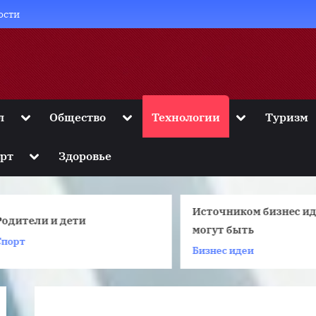
ости
Toggle
Toggle
Toggle
л
Общество
Технологии
Туризм
sub-
sub-
sub-
menu
menu
menu
Toggle
рт
Здоровье
sub-
menu
Источником бизнес и
Родители и дети
могут быть
Спорт
Бизнес идеи