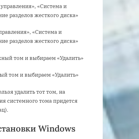
правления», «Система и
ние разделов жесткого диска»
ый том и выбираем «Удалить»
льзя удалить тот том, на
ия системного тома придется
ц).
становки Windows