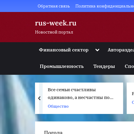
Skip
Обратная связь
Политика конфиденциальн
to
content
rus-week.ru
Новостной портал
Toggle
Финансовый сектор
Авторазде
sub-
Toggle
menu
sub-
Промышленность
Тендеры
Спо
menu
Toggle
sub-
menu
Все семьи счастливы
Toggle
sub-
 Санкт-
одинаково, а несчастны по-
prev
menu
своему…
Общество
Toggle
sub-
menu
Погода