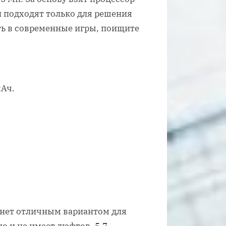
 подходят только для решения
ть в современные игры, поищите
мАч.
анет отличным вариантом для
о и не имеет люфтов, 5.7-