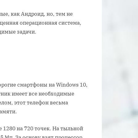
е, как Андроид, но, тем не
ценная операционная система,
димые задачи.
орогие смартфоны на Windows 10,
тник имеет все необходимые
елом, этот телефон весьма
амяти.
е 1280 на 720 точек. На тыльной
5 Мп. За основу взят процессор