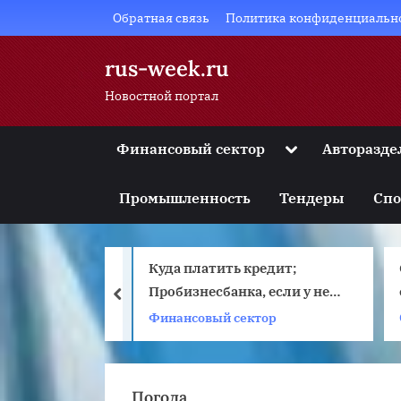
Skip
Обратная связь
Политика конфиденциальн
to
content
rus-week.ru
Новостной портал
Toggle
Финансовый сектор
Авторазде
sub-
Toggle
menu
sub-
Промышленность
Тендеры
Спо
menu
Toggle
sub-
menu
Куда платить кредит;
Toggle
лектрики
sub-
Пробизнесбанка, если у него
prev
menu
отозвали лицензию?
Финансовый сектор
Toggle
sub-
menu
Погода