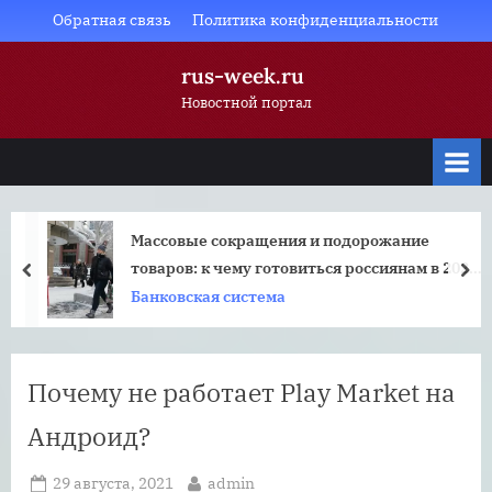
Skip
Обратная связь
Политика конфиденциальности
to
rus-week.ru
content
Новостной портал
Массовые сокращения и подорожание
товаров: к чему готовиться россиянам в 2023
prev
nex
году?
Банковская система
Почему не работает Play Market на
Андроид?
Posted
By
29 августа, 2021
admin