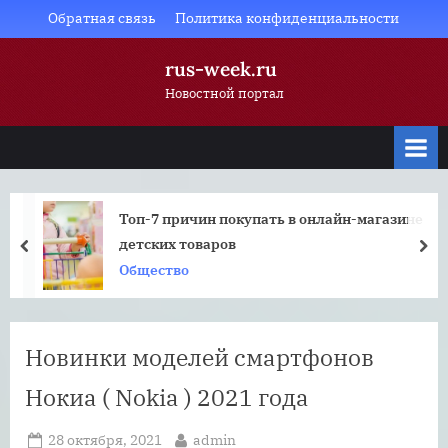
Skip
Обратная связь
Политика конфиденциальности
to
rus-week.ru
content
Новостной портал
Топ-7 причин покупать в онлайн-магазине
детских товаров
prev
nex
Общество
Новинки моделей смартфонов
Нокиа ( Nokia ) 2021 года
Posted
By
28 октября, 2021
admin