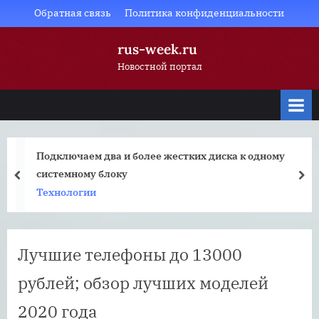
Skip
Обратная связь
Политика конфиденциальности
to
rus-week.ru
content
Новостной портал
Подключаем два и более жестких диска к одному
системному блоку
prev
nex
Технологии
Лучшие телефоны до 13000
рублей; обзор лучших моделей
2020 года