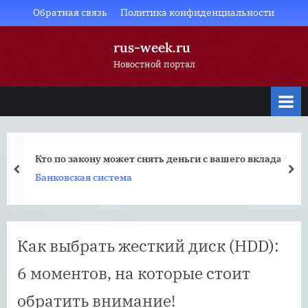
Skip
Обратная связь
Политика конфиденциальности
to
rus-week.ru
content
Новостной портал
Кто по закону может снять деньги с вашего вклада?
prev
nex
Банковская система
Как выбрать жесткий диск (HDD):
6 моментов, на которые стоит
обратить внимание!