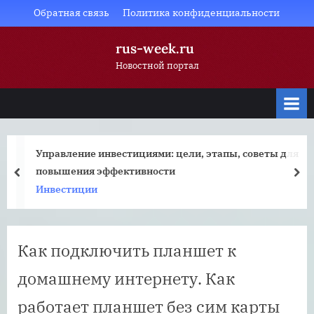
Skip
Обратная связь
Политика конфиденциальности
to
rus-week.ru
content
Новостной портал
Управление инвестициями: цели, этапы, советы для
повышения эффективности
prev
nex
Инвестиции
Как подключить планшет к
домашнему интернету. Как
работает планшет без сим карты