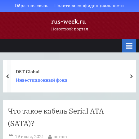
Skip
Обратная связь
Политика конфиденциальности
to
rus-week.ru
content
Новостной портал
DST Global
prev
nex
Инвестиционный фонд
Что такое кабель Serial ATA
(SATA)?
Posted
By
19 июля, 2021
admin