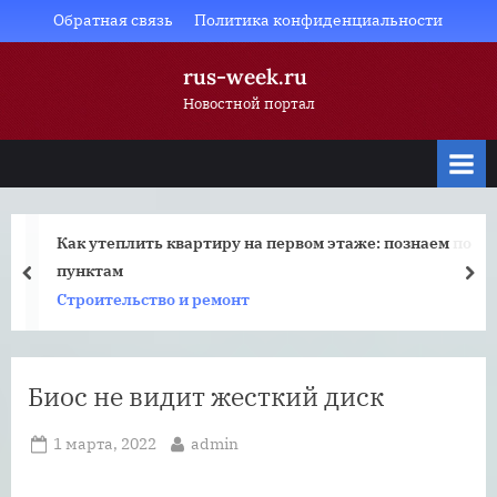
Skip
Обратная связь
Политика конфиденциальности
to
rus-week.ru
content
Новостной портал
Как утеплить квартиру на первом этаже: познаем по
пунктам
prev
nex
Строительство и ремонт
Биос не видит жесткий диск
Posted
By
1 марта, 2022
admin
on