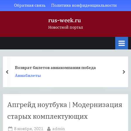
Skip
Обратная связь
Политика конфиденциальности
to
rus-week.ru
content
Новостной портал
Возврат билетов авиакомпания победа
prev
nex
Авиабилеты
Апгрейд ноутбука | Модернизация
старых комплектующих
Posted
By
8 ноября, 2021
admin