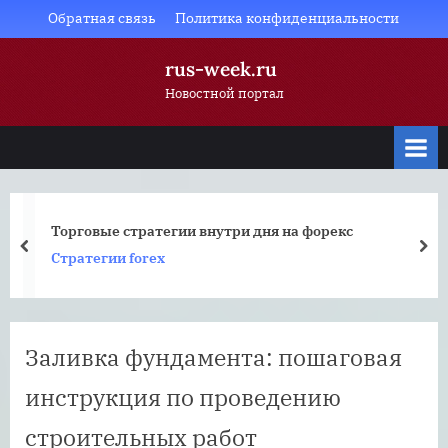
Skip
Обратная связь
Политика конфиденциальности
to
rus-week.ru
content
Новостной портал
Торговые стратегии внутри дня на форекс
prev
nex
Стратегии forex
Заливка фундамента: пошаговая
инструкция по проведению
строительных работ