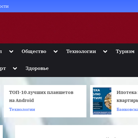
ости
Toggle
Toggle
Toggle
л
Общество
Технологии
Туризм
sub-
sub-
sub-
menu
menu
menu
Toggle
рт
Здоровье
sub-
menu
ТОП-10 лучших планшетов
Ипотека на д
а Android
квартиры; Чт
предлагают б
ехнологии
Банковская си
сегодня?