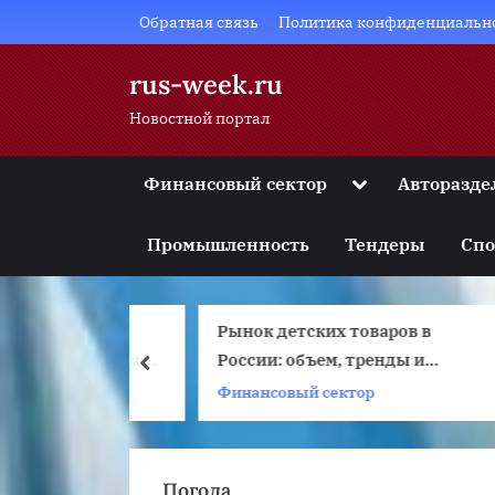
Skip
Обратная связь
Политика конфиденциальн
to
content
rus-week.ru
Новостной портал
Toggle
Финансовый сектор
Авторазде
sub-
Toggle
menu
sub-
Промышленность
Тендеры
Спо
menu
Toggle
sub-
menu
ники на
Рынок детских товаров в
Toggle
sub-
 из гранита –
России: объем, тренды и
н
prev
menu
брать форму и
перспективы
во
Финансовый сектор
Т
Toggle
sub-
 надолго
menu
Погода