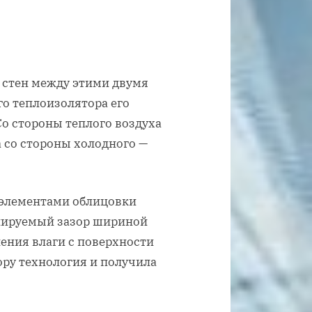
стен между этими двумя
го теплоизолятора его
Со стороны теплого воздуха
 со стороны холодного —
элементами облицовки
илируемый зазор шириной
ления влаги с поверхности
ору технология и получила