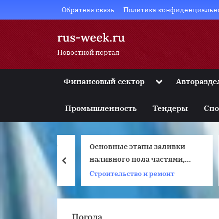
Skip
Обратная связь
Политика конфиденциальн
to
content
rus-week.ru
Новостной портал
Toggle
Финансовый сектор
Авторазде
sub-
Toggle
menu
sub-
Промышленность
Тендеры
Спо
menu
Toggle
sub-
menu
от мужчине?
Основные этапы заливки
Toggle
sub-
тов
наливного пола частями,
prev
menu
выбор подходящей смеси
Строительство и ремонт
Toggle
sub-
menu
Погода