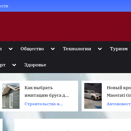
ости
Toggle
Toggle
Toggle
л
Общество
Технологии
Туризм
sub-
sub-
sub-
menu
menu
menu
Toggle
рт
Здоровье
sub-
menu
Как выбрать
Новый кроссо
имитацию бруса для
Maserati Greca
фасадной отделки
представлен
Строительство и
Автоновости
официально
ремонт