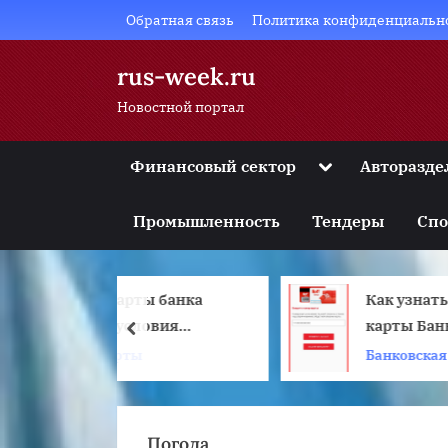
Skip
Обратная связь
Политика конфиденциальн
to
content
rus-week.ru
Новостной портал
Toggle
Финансовый сектор
Авторазде
sub-
Toggle
menu
sub-
Промышленность
Тендеры
Спо
menu
Toggle
sub-
menu
ты банка
Как узнать баланс
Toggle
sub-
ловия
карты Банка
prev
menu
 отзывы
Москвы: через смс и
ы
Банковская система
Toggle
sub-
интернет
menu
Погода