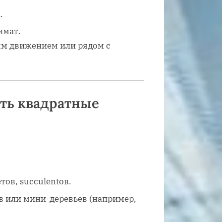
.
имат.
ым движением или рядом с
ать квадратные
тов, succulentов.
ов или мини-деревьев (например,