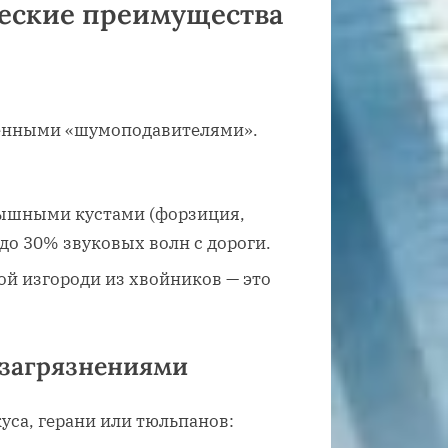
еские преимущества
венными «шумоподавителями».
пышными кустами (форзиция,
 до 30% звуковых волн с дороги.
ой изгороди из хвойников — это
с загрязнениями
уса, герани или тюльпанов: