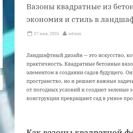
Вазоны квадратные из бето
экономия и стиль в ландша
Posted
By
27 мая, 2025
admin
on
Ландшафтный дизайн — это искусство, кот
практичность. Квадратные бетонные ваз
элементом в создании садов будущего. Он
пространство, но и решают важные задач
от погодных условий и создают зеленые з
конструкции превращают сад в умное про
Как вазоны квадратной 