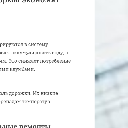
грируются в систему
яет аккумулировать воду, а
ям. Это снижает потребление
ыми клумбами.
доль дорожки. Их низкие
перепадам температур
льные ремонты