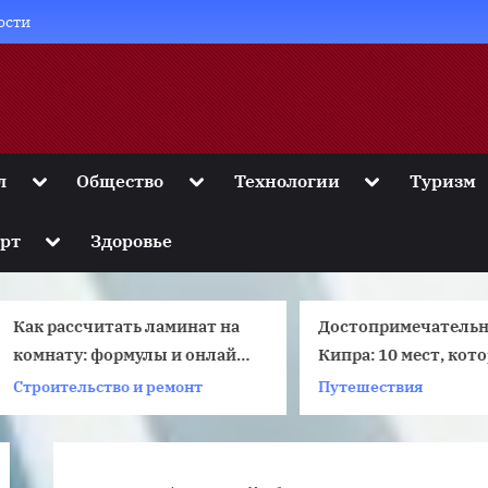
ости
Toggle
Toggle
Toggle
л
Общество
Технологии
Туризм
sub-
sub-
sub-
menu
menu
menu
Toggle
рт
Здоровье
sub-
menu
ак рассчитать ламинат на
Достопримечательнос
комнату: формулы и онлайн
Кипра: 10 мест, котор
калькулятор
стоит посмотреть
троительство и ремонт
Путешествия