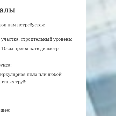
иалы
тов нам потребуется:
 участка, строительный уровень;
а 10 см превышать диаметр
унта;
циркулярная пила или любой
ентных труб;
ющее: