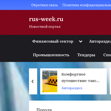
Skip
Обратная связь
Политика конфиденциальн
to
content
rus-week.ru
Новостной портал
Toggle
Финансовый сектор
Авторазде
sub-
Toggle
menu
sub-
Промышленность
Тендеры
Спо
menu
Toggle
sub-
menu
ть в
Комфортное
К
Toggle
sub-
000 Рублей в
путешествие: такси
prev
menu
х Способов
из Калининграда в
Автораздел
С
Toggle
sub-
 Сайтов для
Янтарный
menu
Погода