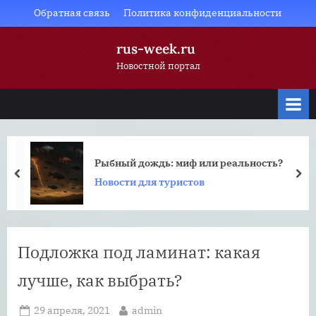
Skip
Обратная связь
Политика конфиденциальности
to
rus-week.ru
content
Новостной портал
Рыбный дождь: миф или реальность?
prev
nex
Новости для туристов
Подложка под ламинат: какая
лучше, как выбрать?
Posted
By
29 апреля, 2021
admin