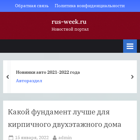
Skip
Обратная связь
Политика конфиденциальности
to
rus-week.ru
content
Новостной портал
Новинки авто 2021-2022 года
prev
nex
Автораздел
Какой фундамент лучше для
кирпичного двухэтажного дома
Posted
By
15 января, 2022
admin