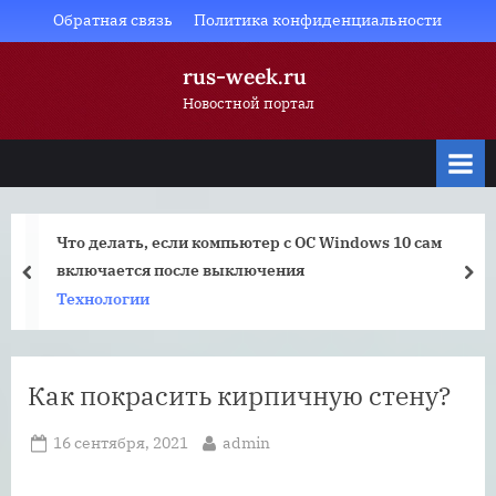
Skip
Обратная связь
Политика конфиденциальности
to
rus-week.ru
content
Новостной портал
Что делать, если компьютер с ОС Windows 10 сам
включается после выключения
prev
nex
Технологии
Как покрасить кирпичную стену?
Posted
By
16 сентября, 2021
admin
on