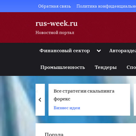
Skip
Обратная связь
Политика конфиденциальн
to
content
rus-week.ru
Новостной портал
Toggle
Финансовый сектор
Авторазде
sub-
Toggle
menu
sub-
Промышленность
Тендеры
Спо
menu
Toggle
sub-
menu
е индикаторы
Все стратегии скальпинга
Toggle
sub-
 без
форекс
prev
menu
исовки
 идеи
Бизнес идеи
Toggle
sub-
menu
Погода