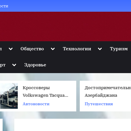
ости
Toggle
Toggle
Toggle
л
Общество
Технологии
Туризм
sub-
sub-
sub-
menu
menu
menu
Toggle
рт
Здоровье
sub-
menu
Кроссоверы
Достопримечательнос
Volkswagen Tacqua
Азербайджана
завезли в Россию
Автоновости
Путешествия