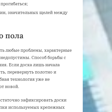
 прогибаться;
щин, значительных щелей между
о пола
ить любые проблемы, характерные
 недопустимы. Способ борьбы с
ия. Если доска лишь начала
сть, перевернуть полотно и
бная технология уже не
т новой.
остаточно зафиксировать доски
пки используемых крепежных