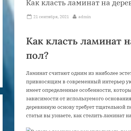
Как класть ламинат на дер
Posted
By
21 сентября, 2021
admin
on
Как класть ламинат 
пол?
Ламинат считают одним из наиболее эст
привносящим в современный интерьер ую
имеет определенные особенности, которы
зависимости от используемого основания
деревянную основу требует тщательной п
статьи вы узнаете, как стелить ламинат 