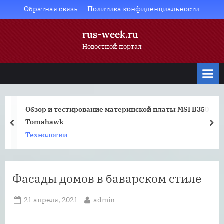
Skip
Обратная связь
Политика конфиденциальности
to
rus-week.ru
content
Новостной портал
Обзор и тестирование материнской платы MSI B350
Tomahawk
prev
nex
Технологии
Фасады домов в баварском стиле
Posted
By
21 апреля, 2021
admin
on