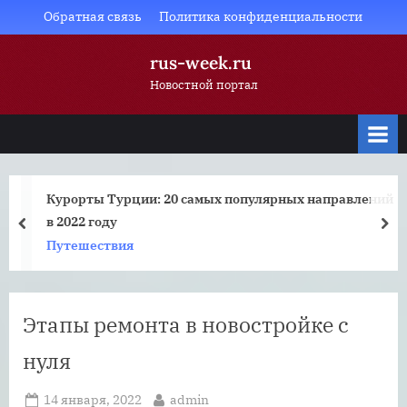
Skip
Обратная связь
Политика конфиденциальности
to
rus-week.ru
content
Новостной портал
Курорты Турции: 20 самых популярных направлений
в 2022 году
prev
nex
Путешествия
Этапы ремонта в новостройке с
нуля
Posted
By
14 января, 2022
admin