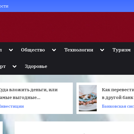
ости
Toggle
Toggle
Toggle
л
Общество
Технологии
Туризм
sub-
sub-
sub-
menu
menu
menu
Toggle
рт
Здоровье
sub-
menu
уда вложить деньги, или
Как перевест
самые выгодные
в другой банк
инвестиции
Инвестиции
Банковская си