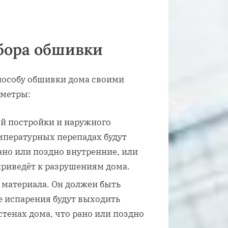
бора обшивки
пособу обшивки дома своими
аметры:
й постройки и наружного
мпературных перепадах будут
ано или поздно внутренние, или
риведёт к разрушениям дома.
материала. Он должен быть
ае испарения будут выходить
стенах дома, что рано или поздно