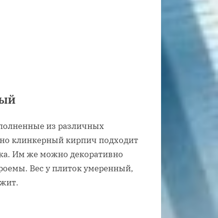
ный
ыполненные из различных
енно клинкерный кирпич подходит
ока. Им же можно декоративно
роемы. Вес у плиток умеренный,
ржит.