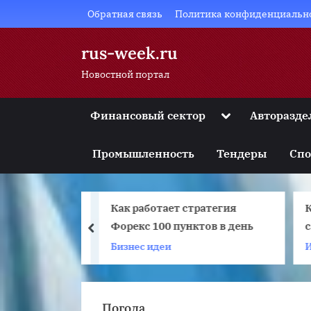
Skip
Обратная связь
Политика конфиденциальн
to
content
rus-week.ru
Новостной портал
Toggle
Финансовый сектор
Авторазде
sub-
Toggle
menu
sub-
Промышленность
Тендеры
Спо
menu
Toggle
sub-
menu
ли компьютер
Как работает стратегия
К
Toggle
sub-
0 сам
Форекс 100 пунктов в день
prev
menu
сле
Бизнес идеи
Toggle
sub-
menu
Погода