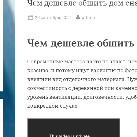
Чем дешевле обшить дом сн
Posted
By
23 сентября, 2021
admin
on
Чем дешевле обшить
Современные мастера часто не знают, че
красиво, и потому ищут варианты по фото
внешний вид отделочного материала. Ну
совместимость с деревянной или каменно
уровень вентиляции, долговечности, удоб
конкретном случае.