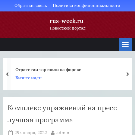
Skip
Обратная связь
Политика конфиденциальности
to
rus-week.ru
content
Новостной портал
Стратегии торговли на форекс
prev
nex
Бизнес идеи
Комплекс упражнений на пресс —
лучшая программа
Posted
By
29 января, 2022
admin