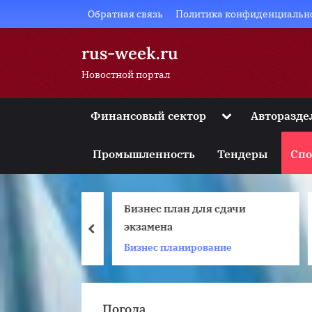
Skip
Обратная связь
Политика конфиденциальн
to
content
rus-week.ru
Новостной портал
Toggle
Финансовый сектор
Авторазде
sub-
Toggle
menu
sub-
Промышленность
Тендеры
Спо
menu
Toggle
sub-
menu
ание фасада
Бизнес план для сдачи
Toggle
sub-
ого дома
экзамена
prev
menu
 ремонт
Бизнес планирование
Toggle
sub-
menu
Погода