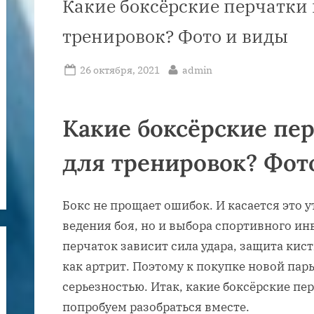
Какие боксёрские перчатки 
тренировок? Фото и виды
Posted
By
26 октября, 2021
admin
on
Какие боксёрские пе
для тренировок? Фот
Бокс не прощает ошибок. И касается это 
ведения боя, но и выбора спортивного ин
перчаток зависит сила удара, защита кист
как артрит. Поэтому к покупке новой пары
серьезностью. Итак, какие боксёрские пе
попробуем разобраться вместе.