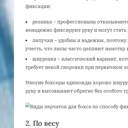
фиксации:
резинка – профессионалы отказываются
ненадежно фиксируют руку и могут стать
липучки – удобны и надежны, поэтому 
учесть, что липы часто цепляют намотку и
шнуровка – классический вариант, ко
требует некой сноровки при первичном з
Многие боксеры единожды хорошо шнурую
руку и высовывают обратно без особого тр
2. По весу