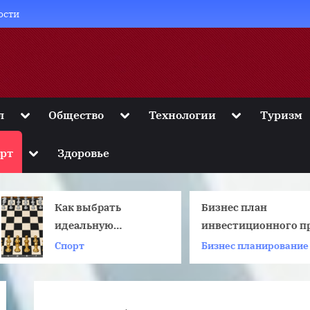
ости
Toggle
Toggle
Toggle
л
Общество
Технологии
Туризм
sub-
sub-
sub-
menu
menu
menu
Toggle
рт
Здоровье
sub-
menu
Как выбрать
Бизнес план
идеальную
инвестиционного про
шахматную доску
включает в. Что такое
Спорт
Бизнес планирование
для дома и турниров
бизнес план
инвестиционного про