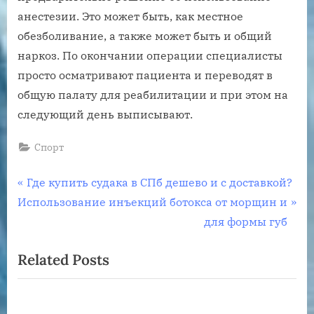
анестезии. Это может быть, как местное
обезболивание, а также может быть и общий
наркоз. По окончании операции специалисты
просто осматривают пациента и переводят в
общую палату для реабилитации и при этом на
следующий день выписывают.
Спорт
Навигация
P
Где купить судака в СПб дешево и с доставкой?
N
r
Использование инъекций ботокса от морщин и
по
e
e
для формы губ
записям
x
v
Related Posts
t
i
P
o
o
u