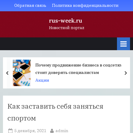
Skip
Обратная связь
Политика конфиденциальности
to
rus-week.ru
content
Новостной портал
Почему продвижение бизнеса в соцсетях
стоит доверять специалистам
prev
nex
Акции
Как заставить себя заняться
спортом
Posted
By
5 декабря, 2021
admin