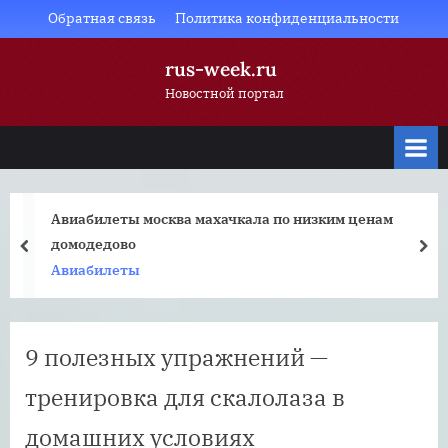
Skip
Обратная связь
Политика конфиденциальности
to
rus-week.ru
content
Новостной портал
Авиабилеты москва махачкала по низким ценам
домодедово
prev
nex
Авиабилеты
9 полезных упражнений —
тренировка для скалолаза в
домашних условиях