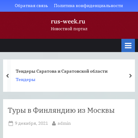
Skip
Обратная связь
Политика конфиденциальности
to
rus-week.ru
content
Новостной портал
ва и Саратовской области
Какие карты не
prev
nex
Банковские кар
Туры в Финляндию из Москвы
Posted
By
9 декабря, 2021
admin
on