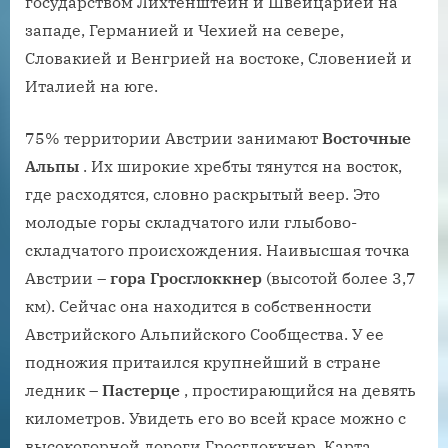
государством Лихтенштейн и Швейцарией на
западе, Германией и Чехией на севере,
Словакией и Венгрией на востоке, Словенией и
Италией на юге.
75% территории Австрии занимают
Восточные
Альпы
. Их широкие хребты тянутся на восток,
где расходятся, словно раскрытый веер. Это
молодые горы складчатого или глыбово-
складчатого происхождения. Наивысшая точка
Австрии –
гора Гросглоккнер
(высотой более 3,7
км). Сейчас она находится в собственности
Австрийского Альпийского Сообщества. У ее
подножия притаился крупнейший в стране
ледник –
Пастерце
, простирающийся на девять
километров. Увидеть его во всей красе можно с
высокогорной дороги Гросглоккнер. Карта