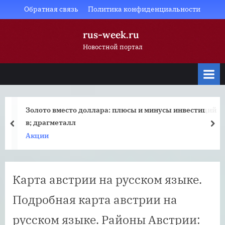
Skip
Обратная связь
Политика конфиденциальности
to
rus-week.ru
content
Новостной портал
Золото вместо доллара: плюсы и минусы инвестиций
в; драгметалл
prev
nex
Акции
Карта австрии на русском языке.
Подробная карта австрии на
русском языке. Районы Австрии: