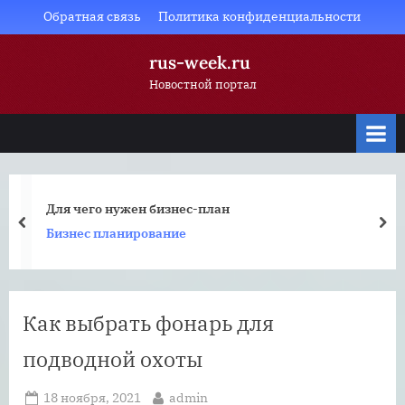
Skip
Обратная связь
Политика конфиденциальности
to
rus-week.ru
content
Новостной портал
Для чего нужен бизнес-план
prev
nex
Бизнес планирование
Как выбрать фонарь для
подводной охоты
Posted
By
18 ноября, 2021
admin