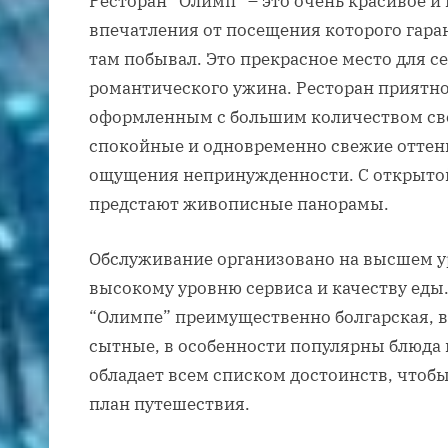
Ресторан “Олимп” – это очень красивое и
впечатления от посещения которого гара
там побывал. Это прекрасное место для с
романтического ужина. Ресторан приятно
оформленным с большим количеством свет
спокойные и одновременно свежие оттен
ощущения непринужденности. С открытой
предстают живописные панорамы.
Обслуживание организовано на высшем ур
высокому уровню сервиса и качеству еды. 
“Олимпе” преимущественно болгарская, в
сытные, в особенности популярны блюда 
обладает всем списком достоинств, чтоб
план путешествия.