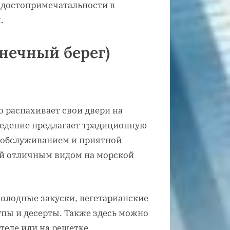
 достопримечатальности в
.
лнечный берег)
 распахивает свои двери на
ведение предлагает традиционную
 обслуживанием и приятной
ей отличным видом на морской
холодные закуски, вегетарианские
супы и десерты. Также здесь можно
теле или на решетке.