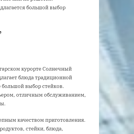
едлагается большой выбор
”
олгарском курорте Солнечный
едлагает блюда традиционной
е большой выбор стейков.
ьером, отличным обслуживанием,
сы.
лепным качеством приготовления.
одуктов, стейки, блюда,