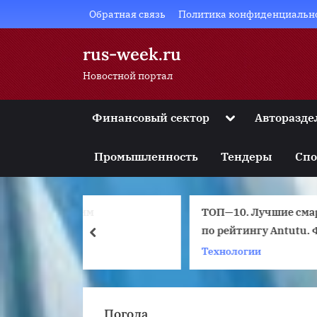
Skip
Обратная связь
Политика конфиденциальн
to
content
rus-week.ru
Новостной портал
Toggle
Финансовый сектор
Авторазде
sub-
Toggle
menu
sub-
Промышленность
Тендеры
Спо
menu
Toggle
sub-
menu
м
ТОП—10. Лучшие смартфоны
Toggle
sub-
по рейтингу Antutu. Февраль
prev
menu
2022 года. Рейтинг!
Технологии
С
Toggle
sub-
menu
Погода