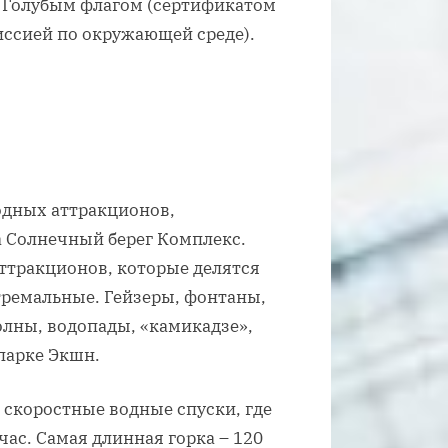
н Голубым флагом (сертификатом
ссией по окружающей среде).
водных аттракционов,
а Солнечный берег Комплекс.
аттракционов, которые делятся
тремальные. Гейзеры, фонтаны,
олны, водопады, «камикадзе»,
парке Экшн.
скоростные водные спуски, где
час. Самая длинная горка – 120