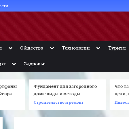
ости
Toggle
Toggle
Toggle
л
Общество
Технологии
Туризм
sub-
sub-
sub-
menu
menu
menu
Toggle
рт
Здоровье
sub-
menu
Фундамент для загородного
Что такое инвестиции
дома: виды и методы
цели, виды, куда
монтажа
инвестировать
троительство и ремонт
Инвестиции