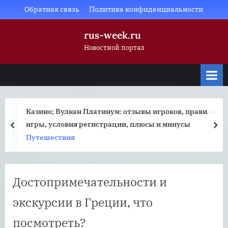
Skip
Обратная связь
Политика конфиденциальности
to
rus-week.ru
content
Новостной портал
Казино; Вулкан Платинум: отзывы игроков, правила
игры, условия регистрации, плюсы и минусы
prev
nex
Путешествия
Достопримечательности и
экскурсии в Греции, что
посмотреть?