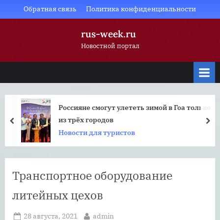
Skip
Обратная связь
Политика конфиденциальности
to
rus-week.ru
content
Новостной портал
Россияне смогут улететь зимой в Гоа только
из трёх городов
prev
nex
Новости для туристов
Транспортное оборудование
литейных цехов
Posted
By
28 августа, 2021
admin