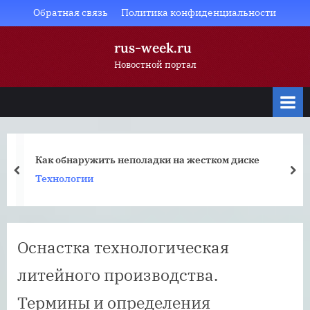
Skip
Обратная связь
Политика конфиденциальности
to
rus-week.ru
content
Новостной портал
Как отформатировать жесткий диск: способы
prev
nex
Технологии
Оснастка технологическая
литейного производства.
Термины и определения