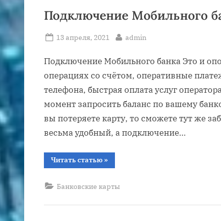
смартфон
или
Подключение Мобильного б
планшет”
Posted
By
13 апреля, 2021
admin
on
Подключение Мобильного банка Это и опо
операциях со счётом, оперативные плат
телефона, быстрая оплата услуг оператор
момент запросить баланс по вашему банко
вы потеряете карту, то сможете тут же за
весьма удобный, а подключение…
“Подключение
Читать статью
»
Мобильного
банка”
Банковские карты