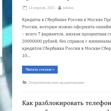
Posted
By
14 апреля, 2021
admin
on
Кредиты в Сбербанке России в Москве П
России, которые можно оформить онлайн 
– всего 7 вариантов, низкая процентная с
20000000 рублей, без справок с минимал
кредитов Сбербанка России в Москве Сбер
10…
“Кредиты
Читать статью
»
в
Сбербанке
России
Потребительское кредитование
в
Москве”
Как разблокировать телефон 