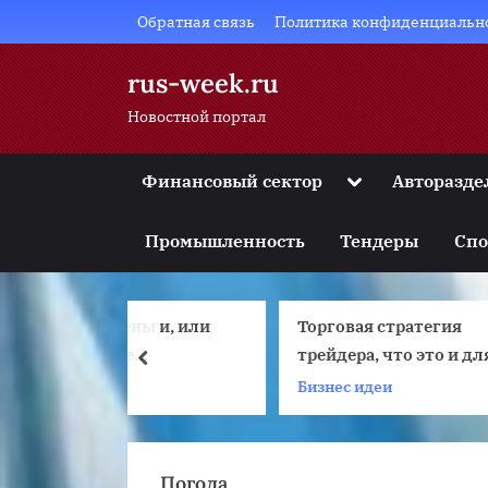
Skip
Обратная связь
Политика конфиденциальн
to
content
rus-week.ru
Новостной портал
Toggle
Финансовый сектор
Авторазде
sub-
Toggle
menu
sub-
Промышленность
Тендеры
Спо
menu
Toggle
sub-
menu
еньги, или
Торговая стратегия
В
Toggle
sub-
ые
трейдера, что это и для чего
prev
menu
она нужна
Бизнес идеи
А
Toggle
sub-
menu
Погода