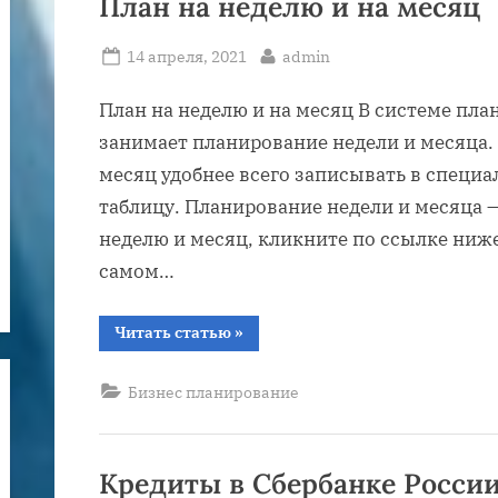
План на неделю и на месяц
Posted
By
14 апреля, 2021
admin
on
План на неделю и на месяц В системе пл
занимает планирование недели и месяца. 
месяц удобнее всего записывать в специ
таблицу. Планирование недели и месяца —
неделю и месяц, кликните по ссылке ниже
самом…
“План
Читать статью
»
на
неделю
и
Бизнес планирование
на
месяц”
Кредиты в Сбербанке России