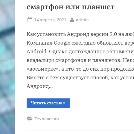
ключ”
смартфон или планшет
Posted
By
14 апреля, 2021
admin
on
Как установить Андроид версии 9.0 на л
Компания Google ежегодно обновляет ве
Android. Однако долгожданное обновлени
владельцы смартфонов и планшетов. Нек
«восьмерке», а кто-то до сих пор продолжа
Вместе с тем существует способ, как уст
Андроид…
“Как
Читать статью
»
установить
Андроид
версии
Технологии
9.
0
на
любой