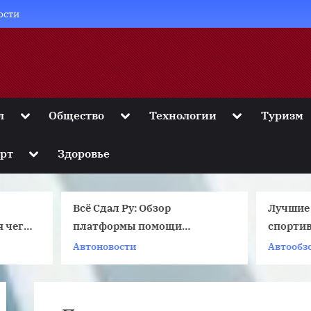
ости
Toggle
Toggle
Toggle
л
Общество
Технологии
Туризм
sub-
sub-
sub-
menu
menu
menu
Toggle
рт
Здоровье
sub-
menu
сё Сдал Ру: Обзор
Лучшие японские
платформы помощи
спортивные автомоби
студентам
часть 1
втоновости
Автообзоры