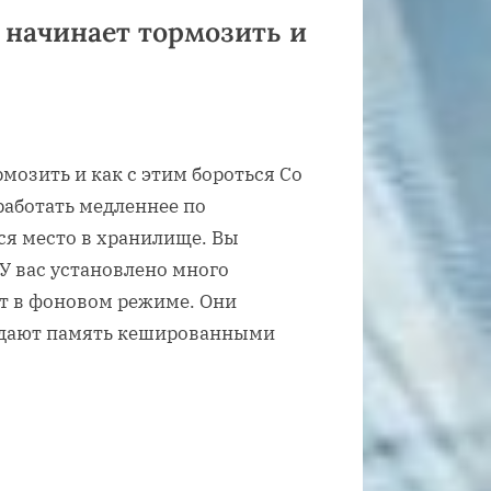
 начинает тормозить и
мозить и как с этим бороться Со
работать медленнее по
ся место в хранилище. Вы
У вас установлено много
т в фоновом режиме. Они
ждают память кешированными