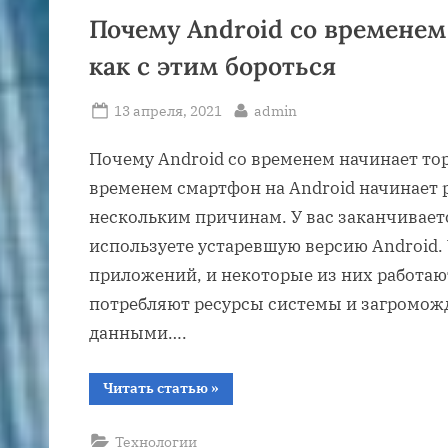
2.
5%
Почему Android со временем
на
всё”
как с этим бороться
Posted
By
13 апреля, 2021
admin
on
Почему Android со временем начинает тор
временем смартфон на Android начинает 
нескольким причинам. У вас заканчивает
используете устаревшую версию Android. 
приложений, и некоторые из них работаю
потребляют ресурсы системы и загромо
данными….
“Почему
Читать статью
»
Android
со
временем
Технологии
начинает