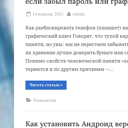
если забыл пароль или гра
Posted
By
14 апреля, 2021
admin
on
Как разблокировать телефон (планшет) на
графический ключ Говорят, что тупой ка
памяти, но увы: мы не перестаем забывать
их хранение лучше доверить бумаге или 
Помимо свойств человеческой памяти «за
теряются и по другим причинам —…
“Как
Читать статью
»
разблокировать
телефон
(планшет)
Технологии
на
Android,
если
забыл
пароль
или
Как установить Андроид вер
графический