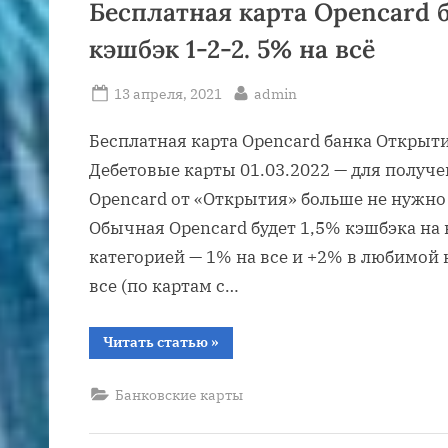
Бесплатная карта Opencard 
кэшбэк 1-2-2. 5% на всё
Posted
By
13 апреля, 2021
admin
on
Бесплатная карта Opencard банка Открыти
Дебетовые карты 01.03.2022 — для получ
Opencard от «Открытия» больше не нужно
Обычная Opencard будет 1,5% кэшбэка на 
категорией — 1% на все и +2% в любимой 
все (по картам с…
“Бесплатная
Читать статью
»
карта
Opencard
банка
Банковские карты
Открытие:
кэшбэк
1-
2-