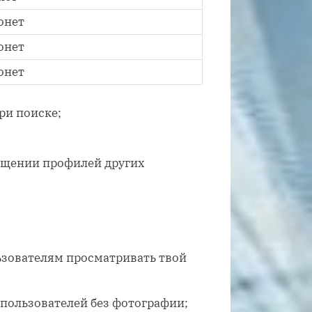
онет
онет
онет
ри поиске;
ещении профилей других
зователям просматривать твой
 пользователей без фотографии;