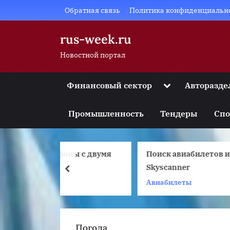
Skip
Обратная связь
Политика конфиденциальн
to
content
rus-week.ru
Новостной портал
Toggle
Финансовый сектор
Авторазде
sub-
Toggle
menu
sub-
Промышленность
Тендеры
Спо
menu
Toggle
sub-
menu
оны с двумя
Поиск авиабилетов и отелей
Toggle
sub-
Skyscanner
prev
menu
Авиабилеты
Toggle
sub-
menu
Погода