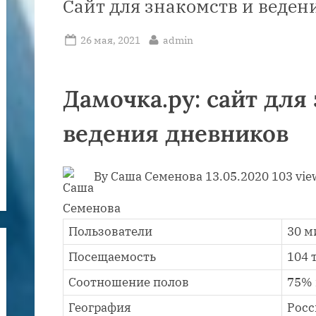
Сайт для знакомств и веден
Posted
By
26 мая, 2021
admin
on
Дамочка.ру: сайт для
ведения дневников
By Саша Семенова 13.05.2020 103 vie
Пользователи
30 м
Посещаемость
104 
Соотношение полов
75%
География
Росс