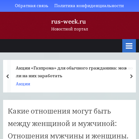
Skip
Обратная связь
Политика конфиденциальности
to
rus-week.ru
content
Новостной портал
Акции «Газпрома» для обычного гражданина: можно
ли на них заработать
prev
nex
Акции
Какие отношения могут быть
между женщиной и мужчиной:
Отношения мужчины и женщины.