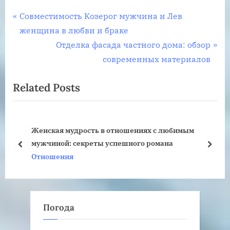
Навигация
P
Совместимость Козерог мужчина и Лев
r
женщина в любви и браке
по
e
N
Отделка фасада частного дома: обзор
записям
v
e
современных материалов
i
x
Related Posts
o
t
u
P
s
o
любимым
Главные ошибки мужчин в отношениях с
P
s
на
женщинами
o
t
prev
next
Отношения
s
:
t
:
Погода