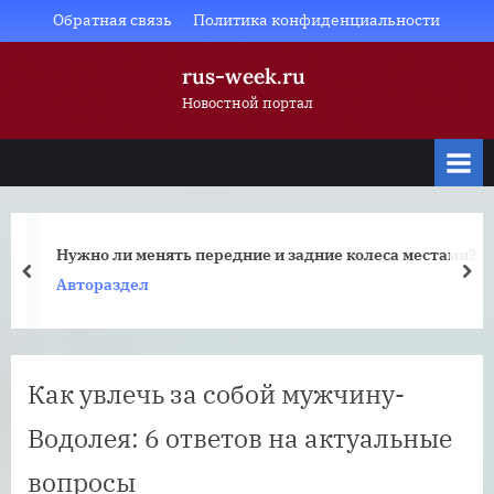
Skip
Обратная связь
Политика конфиденциальности
to
rus-week.ru
content
Новостной портал
Нужно ли менять передние и задние колеса местами?
prev
nex
Автораздел
Как увлечь за собой мужчину-
Водолея: 6 ответов на актуальные
вопросы