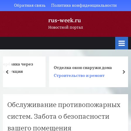
Skip
Обратная связь
Политика конфиденциальности
to
rus-week.ru
content
Новостной портал
ез
Отделка окон снаружи дома
prev
nex
Строительство и ремонт
Обслуживание противопожарных
систем. Забота о безопасности
вашего помещения