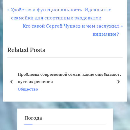
Навигация
P
Удобство и функциональность. Идеальные
r
скамейки для спортивных раздевалок
по
e
N
Кто такой Сергей Чунаев и чем заслужил
записям
v
e
внимание?
i
x
Related Posts
o
t
u
P
s
o
Проблемы современной семьи, какие они бывают,
P
s
пути их решения
o
t
prev
next
Общество
s
:
t
:
Погода