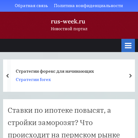
Skip
Обратная связь
Политика конфиденциальности
to
rus-week.ru
content
Новостной портал
Стратегии форекс для начинающих
prev
nex
Стратегии forex
Ставки по ипотеке повысят, а
стройки заморозят? Что
происходит на пермском рынке