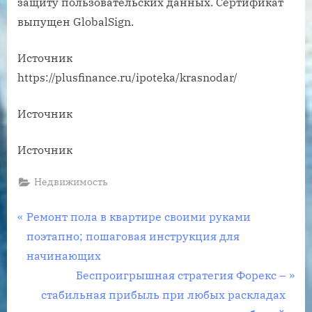
защиту пользовательских данных. Сертификат
выпущен GlobalSign.
Источник
https://plusfinance.ru/ipoteka/krasnodar/
Источник
Источник
Недвижимость
Навигация
P
Ремонт пола в квартире своими руками
r
поэтапно; пошаговая инструкция для
по
e
начинающих
записям
v
N
Беспроигрышная стратегия Форекс –
i
e
стабильная прибыль при любых раскладах