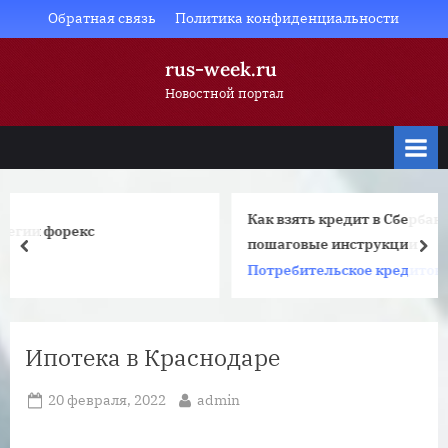
Skip
Обратная связь
Политика конфиденциальности
to
rus-week.ru
content
Новостной портал
Как взять кредит в Сбербанке: все способы, с
пошаговые инструкции
prev
nex
Потребительское кредитование
Ипотека в Краснодаре
Posted
By
20 февраля, 2022
admin
on