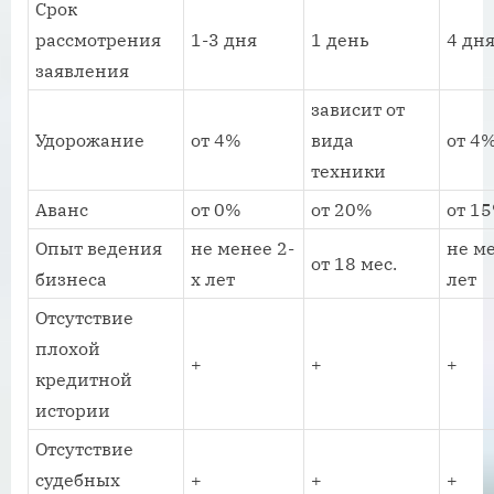
Срок
рассмотрения
1-3 дня
1 день
4 дн
заявления
зависит от
Удорожание
от 4%
вида
от 4
техники
Аванс
от 0%
от 20%
от 1
Опыт ведения
не менее 2-
не м
от 18 мес.
бизнеса
х лет
лет
Отсутствие
плохой
+
+
+
кредитной
истории
Отсутствие
судебных
+
+
+