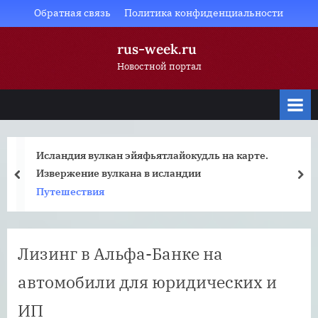
Skip
Обратная связь
Политика конфиденциальности
to
rus-week.ru
content
Новостной портал
Исландия вулкан эйяфьятлайокудль на карте.
Извержение вулкана в исландии
prev
nex
Путешествия
Лизинг в Альфа-Банке на
автомобили для юридических и
ИП