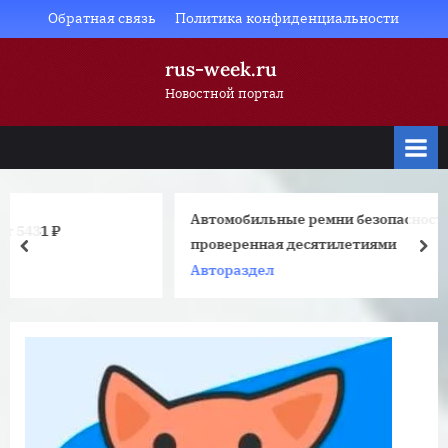
Skip
Обратная связь
Политика конфиденциальности
to
rus-week.ru
content
Новостной портал
Автомобильные ремни безопасности: защита,
проверенная десятилетиями
prev
nex
Автораздел