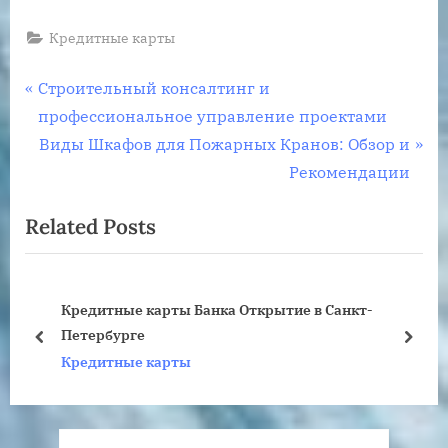
Кредитные карты
Навигация
P
Строительный консалтинг и
r
профессиональное управление проектами
по
e
N
Виды Шкафов для Пожарных Кранов: Обзор и
записям
v
e
Рекомендации
i
x
Related Posts
o
t
u
P
s
o
о
Кредитные карты Банка Открытие в Санкт-
P
s
Петербурге
o
t
prev
next
Кредитные карты
s
:
t
: