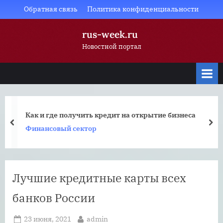
Skip
Обратная связь
Политика конфиденциальности
to
rus-week.ru
content
Новостной портал
Как и где получить кредит на открытие бизнеса
prev
nex
Финансовый сектор
Лучшие кредитные карты всех
банков России
Posted
By
23 июня, 2021
admin